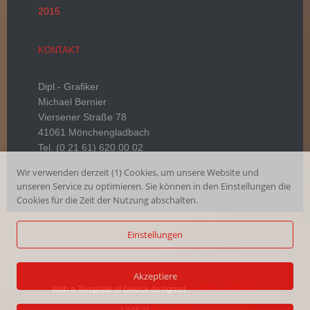
2015
KONTAKT
Dipl.- Grafiker
Michael Bernier
Viersener Straße 78
41061 Mönchengladbach
Tel. (0 21 61) 620 00 02
Wir verwenden derzeit (1) Cookies, um unsere Website und
unseren Service zu optimieren. Sie können in den Einstellungen die
Cookies für die Zeit der Nutzung abschalten.
Einstellungen
Akzeptiere
With a Template of Gavick designed
by Michael Bernier
Look at
Bernier.de