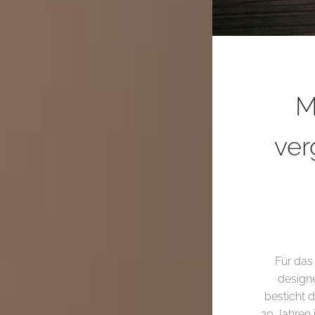
M
ver
Für das
design
besticht d
20 Jahren 