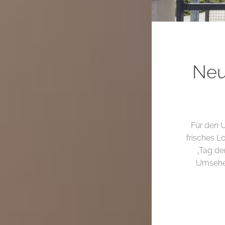
Neu
Für den 
frisches L
„Tag de
Umsehen