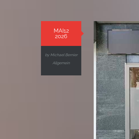
MAI12
2026
by
Michael Bernier
Allgemein