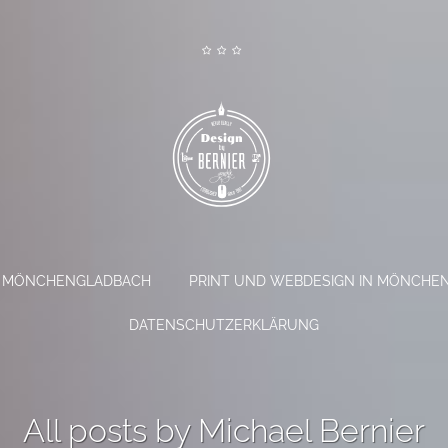
S
ER MÖNCHENGLADBACH
PRINT UND WEBDESIGN IN MÖNCHE
k
i
DATENSCHUTZERKLÄRUNG
p
t
o
c
All posts by Michael Bernier
o