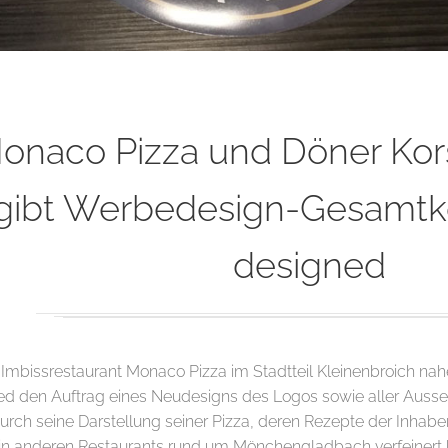
onaco Pizza und Döner Kor
gibt Werbedesign-Gesamtk
designed
 Imbissrestaurant Monaco Pizza im Stadtteil Kleinenbroich n
ed den Auftrag eines Neudesigns des Logos sowie aller Au
urch seine Darstellung seiner Pizza, deren Rezepte der Inhaber
in anderen Restaurants rund um Mönchengladbach verfeinert 