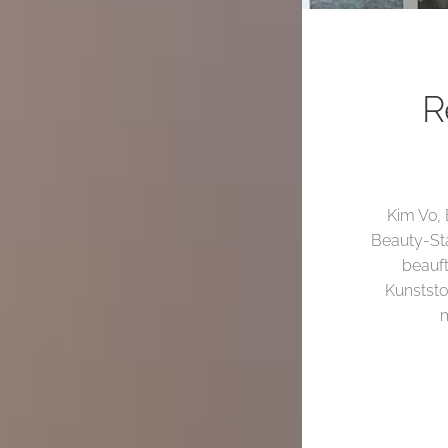
R
Kim Vo, 
Beauty-St
beauft
Kunststo
m