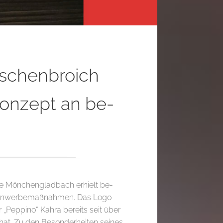
schenbroich
onzept an be-
ahe Mönchengladbach erhielt be-
ssenwerbemaßnahmen. Das Logo
 „Peppino“ Kahra bereits seit über
hat. Zu den Besonderheiten seines