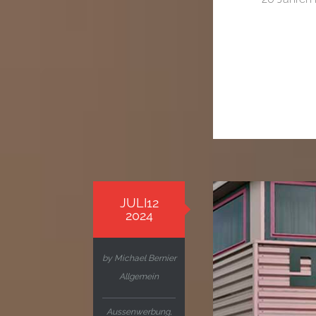
JULI12
2024
by
Michael Bernier
Allgemein
Aussenwerbung
,