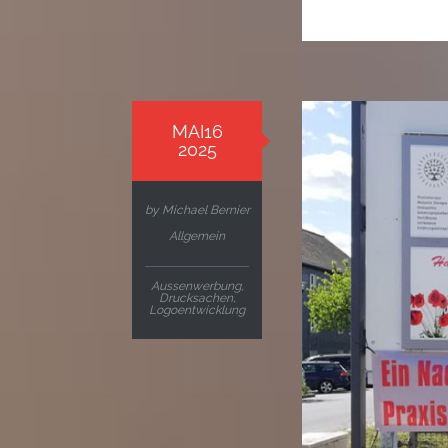
MAI16
2025
by
Michael Bernier
Allgemein
Aussenwerbung
,
Drucksachen
,
Logoentwicklung