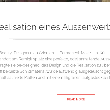
ealisation eines Aussenwe
Beauty-Designerin aus Viersen ist Permanent-Make-Up-Künstle
andort am Remigiusplatz eine perfekte, edel anmutende Au
ragte sie be-designed, das Design und die Realisation zu übe
ff beklebte Schildmaterial wurde aufwendig ausgetauscht g
att satinierte Platten und mit einem filigranen, aufgesteckt
READ MORE