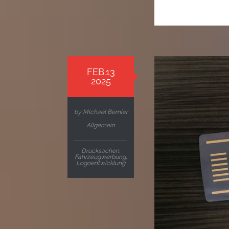
FEB.13
2025
by
Michael Bernier
Allgemein
Drucksachen
,
Fahrzeugwerbung
,
Logoentwicklung