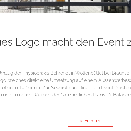
es Logo macht den Event 
Umzug der Physiopraxis Behrendt in Wolfenbüttel bei Braunsc
ogo, welches direkt eine Umsetzung auf einem Aussenwerbesc
r offenen Tür“ erfuhr. Zur Neueröffnung findet ein Event-Nachmi
 in den neuen Räumen der Ganzheitlichen Praxis für Balanc
READ MORE