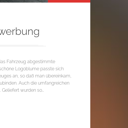
gwerbung
uf das Fahrzeug abgestimmte
rschöne Logoblume passte sich
rzeuges an, so daß man übereinkam,
nzubinden. Auch die umfangreichen
Geliefert wurden so…