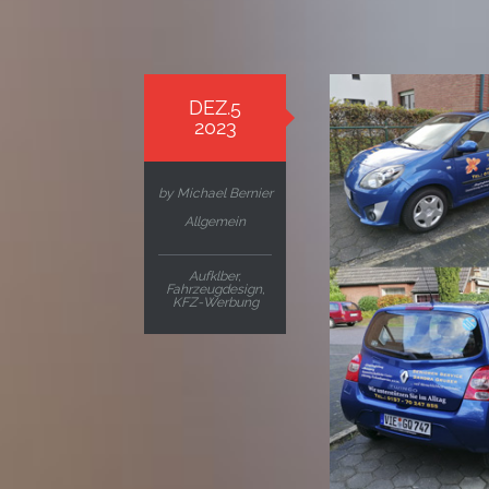
DEZ.5
2023
by
Michael Bernier
Allgemein
Aufklber
,
Fahrzeugdesign
,
KFZ-Werbung