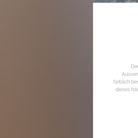
Der
Aussen
farblich b
dieses fo