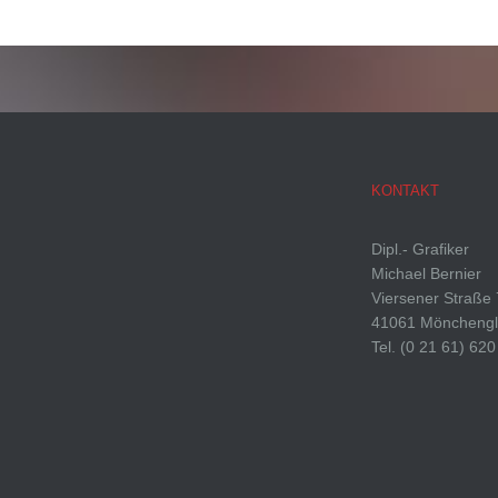
KONTAKT
Dipl.- Grafiker
Michael Bernier
Viersener Straße
41061 Möncheng
Tel. (0 21 61) 620