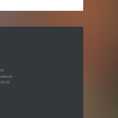
 78
ladbach
 00 02